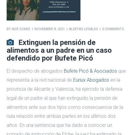
BY
NOÉ GOMIS
NOVIEMBRE 8, 2021
ALERTAS LEGALES
0 COMMENTS
Extinguen la pensión de
alimentos a un padre en un caso
defendido por Bufete Picó
El despacho de abogados
Bufete Picó & Asociados
que
representa a la red nacional de
Euriux Abogados
en la
provincia de Alicante y Valencia, ha ejercido la defensa
legal de un padre al que han extinguido la pensión de
alimentos ante sus dos hijos como consecuencia de la
nula relación entre ambas partes en los últimos dos
años. En una sentencia que ha dado a conocer un
juzgado de instrucción de Elche, la juez ha estimado la