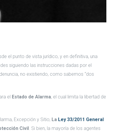
 el punto de vista jurídico, y en definitiva, una
ades siguiendo las instrucciones dadas por el
 denuncia, no existiendo, como sabemos “dos
ara el
Estado de Alarma
, el cual limita la libertad de
larma, Excepción y Sitio;
La
Ley 33/2011 General
tección Civil
. Si bien, la mayoría de los agentes