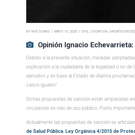
BY
NOÉ GOMIS
MAYO 13, 2020
CIVIL LITIGATION
,
UNCATEGORIZE
Opinión Ignacio Echevarrieta:
Debido a la presente situación, medidas adoptadas y 
explicación a la ciudadanía de la legalidad o no de
ejecutivo y en base al Estado de Alarma proclama
casos iguales”.
Dichas propuestas de sanción están amparadas e
circulación en vías de uso público. Punto importante 
Actualmente las propuestas de sanción se articula
de Salud Pública
;
Ley Orgánica 4/2015 de Prote