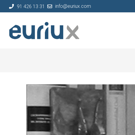
info@euriux.com
91 426 13 31