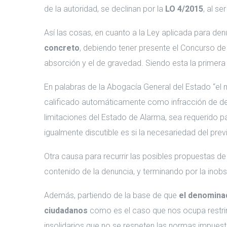
de la autoridad, se declinan por la
LO 4/2015
, al s
Así las cosas, en cuanto a la Ley aplicada para de
concreto
, debiendo tener presente el Concurso de L
absorción y el de gravedad. Siendo esta la primera 
En palabras de la Abogacía General del Estado “el 
calificado automáticamente como infracción de deso
limitaciones del Estado de Alarma, sea requerido pa
igualmente discutible es si la necesariedad del prev
Otra causa para recurrir las posibles propuestas de
contenido de la denuncia, y terminando por la inob
Además, partiendo de la base de que
el denominad
ciudadanos
como es el caso que nos ocupa restrin
insolidarios que no se respeten las normas impuesta