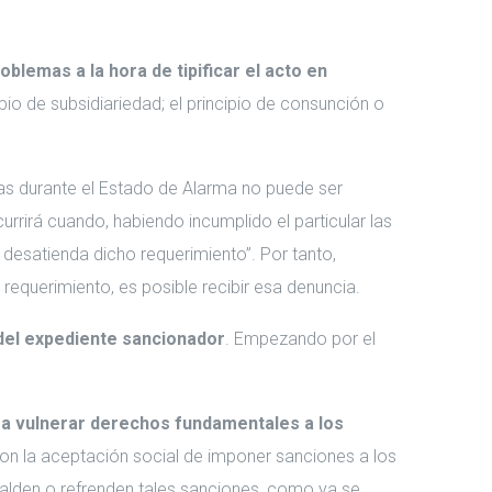
oblemas a la hora de tipificar el acto en
pio de subsidiariedad; el principio de consunción o
tas durante el Estado de Alarma no puede ser
rrirá cuando, habiendo incumplido el particular las
 desatienda dicho requerimiento”. Por tanto,
 requerimiento, es posible recibir esa denuncia.
 del expediente sancionador
. Empezando por el
ra vulnerar derechos fundamentales a los
on la aceptación social de imponer sanciones a los
spalden o refrenden tales sanciones, como ya se