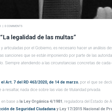
D
0 COMMENTS
 “La legalidad de las multas”
articuladas por el Gobierno, es necesario hacer un análisis desde
 las sanciones que se están imponiendo por parte de las autorid
do. Siempre atendiendo a las circunstancias concretas de cada
n
el Art. 7 del RD 463/2020, de 14 de marzo
,
por el que se decl
a resaltar, nada dice sobre las vías de titularidad privada.
n en base a
la Ley Orgánica 4/1981
, reguladora del Estado de A
cción de Seguridad Ciudadana
y Ley 17/2015 Nacional de Pro