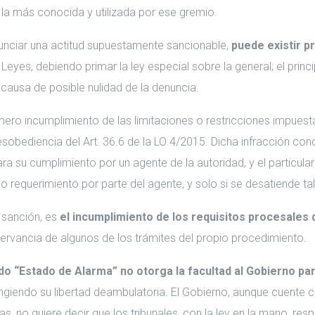
er la más conocida y utilizada por ese gremio.
nunciar una actitud supuestamente sancionable,
puede existir pr
eyes, debiendo primar la ley especial sobre la general; el princi
causa de posible nulidad de la denuncia.
mero incumplimiento de las limitaciones o restricciones impues
bediencia del Art. 36.6 de la LO 4/2015. Dicha infracción concu
ra su cumplimiento por un agente de la autoridad, y el particular
io requerimiento por parte del agente, y solo si se desatiende tal
 sanción, es
el incumplimiento de los requisitos procesales
servancia de algunos de los trámites del propio procedimiento.
o “Estado de Alarma” no otorga la facultad al Gobierno pa
giendo su libertad deambulatoria. El Gobierno, aunque cuente c
s, no quiere decir que los tribunales, con la ley en la mano, re