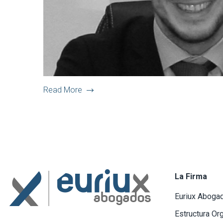
Read More
La Firma
Euriux Aboga
Estructura Or