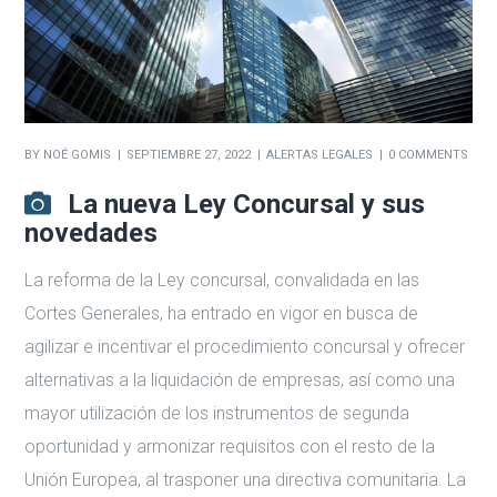
BY
NOÉ GOMIS
SEPTIEMBRE 27, 2022
ALERTAS LEGALES
0 COMMENTS
La nueva Ley Concursal y sus
novedades
La reforma de la Ley concursal, convalidada en las
Cortes Generales, ha entrado en vigor en busca de
agilizar e incentivar el procedimiento concursal y ofrecer
alternativas a la liquidación de empresas, así como una
mayor utilización de los instrumentos de segunda
oportunidad y armonizar requisitos con el resto de la
Unión Europea, al trasponer una directiva comunitaria. La