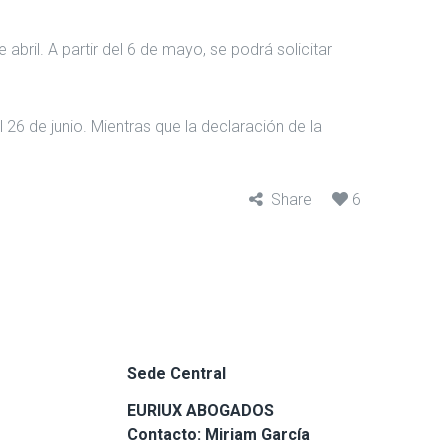
 abril. A partir del 6 de mayo, se podrá solicitar
 26 de junio. Mientras que la declaración de la
Share
6
Sede Central
EURIUX ABOGADOS
Contacto: Miriam García