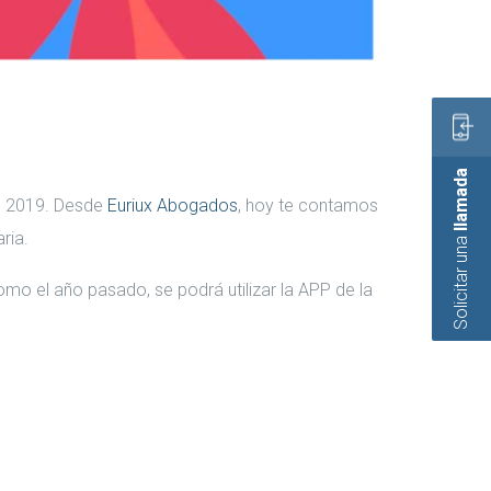
llamada
de 2019. Desde
Euriux Abogados
, hoy te contamos
ria.
Solicitar una
omo el año pasado, se podrá utilizar la APP de la