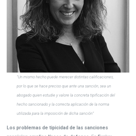
“Un mismo hecho puede merecer distintas calificaciones,
por lo que se hace preciso que ante una sanción, sea un
abogado quien estudie y valore la concreta tipificación del
hecho sancionado y la correcta aplicación de la norma
utilizada para la imposición de dicha sanción
“
Los problemas de tipicidad de las sanciones