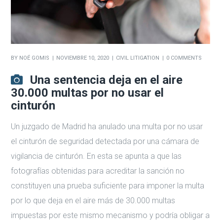
BY
NOÉ GOMIS
NOVIEMBRE 10, 2020
CIVIL LITIGATION
0 COMMENTS
Una sentencia deja en el aire
30.000 multas por no usar el
cinturón
Un juzgado de Madrid ha anulado una multa por no usar
el cinturón de seguridad detectada por una cámara de
vigilancia de cinturón. En esta se apunta a que las
fotografías obtenidas para acreditar la sanción no
constituyen una prueba suficiente para imponer la multa
por lo que deja en el aire más de 30.000 multas
impuestas por este mismo mecanismo y podría obligar a