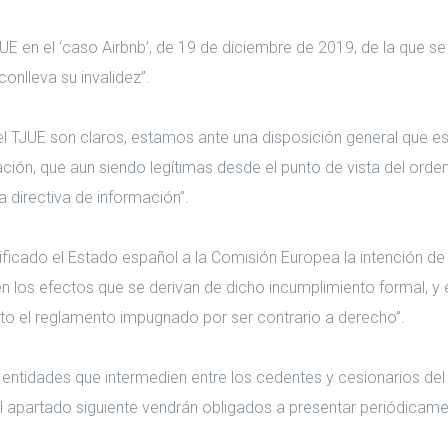
l TJUE en el ‘caso Airbnb’, de 19 de diciembre de 2019, de la que
conlleva su invalidez”.
a del TJUE son claros, estamos ante una disposición general que e
ación, que aun siendo legítimas desde el punto de vista del orde
a directiva de información”.
ificado el Estado español a la Comisión Europea la intención d
n los efectos que se derivan de dicho incumplimiento formal, y 
ecto el reglamento impugnado por ser contrario a derecho”.
y entidades que intermedien entre los cedentes y cesionarios del 
 el apartado siguiente vendrán obligados a presentar periódicam