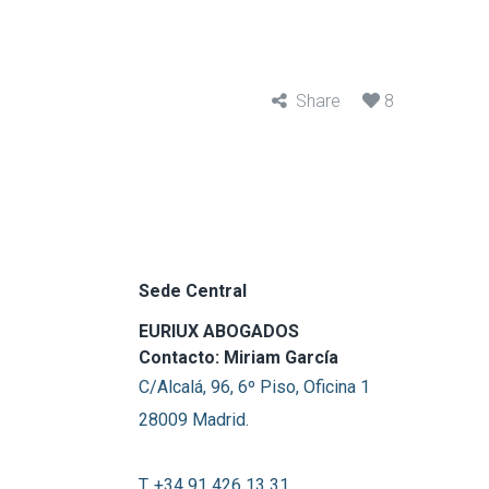
Share
8
Sede Central
EURIUX ABOGADOS
Contacto: Miriam García
C/Alcalá, 96, 6º Piso, Oficina 1
28009 Madrid.
T. +34 91 426 13 31