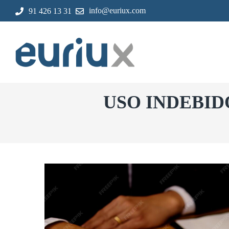
info@euriux.com
91 426 13 31
USO INDEBID