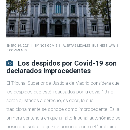
ENERO 19, 2021
BY
NOÉ GOMIS
ALERTAS LEGALES
,
BUSINESS LAW
0 COMMENTS
Los despidos por Covid-19 son
declarados improcedentes
El Tribunal Superior de Justicia de Madrid considera que
los despidos que estén causados por la covid-19 no
serán ajustados a derecho, es decir, lo que
tradicionalmente se conoce como improcedente. Es la
primera sentencia en que un alto tribunal autonómico se
posiciona sobre lo que se conoció como el “prohibido