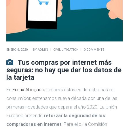
ENERO 6, 2020
BY
ADMIN
CIVIL LITIGATION
0 COMMENTS
Tus compras por internet más
seguras: no hay que dar los datos de
la tarjeta
En
Euriux Abogados
, especialistas en derecho para el
consumidor, estrenamos nueva década con una de las
primeras novedades que depara el año 2020. La Unión
Europea pretende
reforzar la seguridad
de los
compradores en
Internet
. Para ello, la Comisión