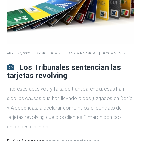
ABRIL 20, 2021
BY
NOÉ GOMIS
BANK & FINANCIAL
0 COMMENTS
Los Tribunales sentencian las
tarjetas revolving
Intereses abusivos y falta de transparencia: esas han
sido las causas que han llevado a dos juzgados en Denia
y Alcobendas, a declarar como nulos el contrato de
tarjetas revolving que dos clientes firmaron con dos
entidades distintas.