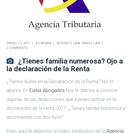
ENERO 12, 2017
BY
ADMIN
BUSINESS LAW
,
FAMILY LAW
0 COMMENTS
¿Tienes familia numerosa? Ojo a
la declaración de la Renta
¿Tienes dudas en la Declaración de la Renta? No te
apures. En
Euriux Abogados
hoy te damos a conocer
algunas de las deducciones que puedes aplicar en la
declaración de la renta 2017. ¿Tienes familia numerosa y
ascendiente con dos hijos?
Pues aquí te dejamos un vídeo explicativo de la
Agencia