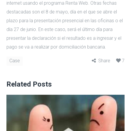
internet usando el programa Renta Web. Otras fechas
destacadas son el 8 de mayo, día en el que se abre el
plazo para la presentación presencial en las oficinas o el
día 27 de junio. En este caso, será el último día para
presentar la declaración si el resultado es a ingresar y el
pago se va a realizar por domiciliación bancaria.
Case
Share
7
Related Posts